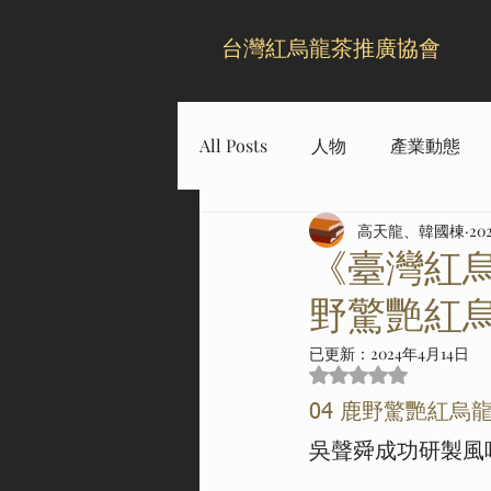
​台灣紅烏龍茶推廣協會
All Posts
人物
產業動態
高天龍、韓國棟
20
影音
市場情報
人物
《臺灣紅
野驚艷紅
已更新：
2024年4月14日
評等為 NaN（最高為
04 鹿野驚艷紅烏
吳聲舜成功研製風