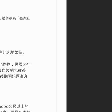
，被尊稱為「臺灣紅
在此奔馳繁衍。
作物，民國50年
農自製的包種茶
代後期開始逐漸衰
000公尺以上的