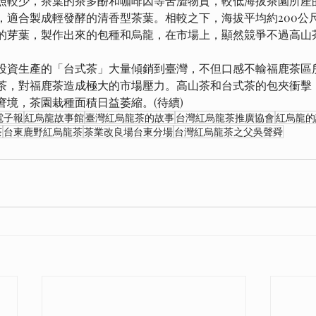
照較少，茶葉的茶多酚和咖啡因等苦澀物質，較低海拔茶園所產
，適合製成輕發酵的清香型茶葉。相較之下，海拔平均約200公
的芽葉，製作出來的包種和烏龍，在市場上，顯然競爭不過高山
投資生產的「台式茶」大量傾銷到臺灣，不但口感不輸福鹿茶區
茶，對福鹿茶造成極大的市場壓力。高山茶和台式茶的包夾衝擊
窘境，茶園栽種面積日益萎縮。(待續)
電子報
紅烏龍故事館
臺灣紅烏龍茶的故事
台灣紅烏龍茶推廣協會
紅烏龍的
茶
台東鹿野紅烏龍茶
茶業改良場台東分場
台灣紅烏龍茶之父吳聲舜