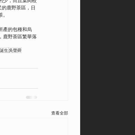
的少，而且葉肉較
尺的鹿野茶區，日
茶。
所產的包種和烏
，鹿野茶區繁華落
誕生
吳聲舜
查看全部