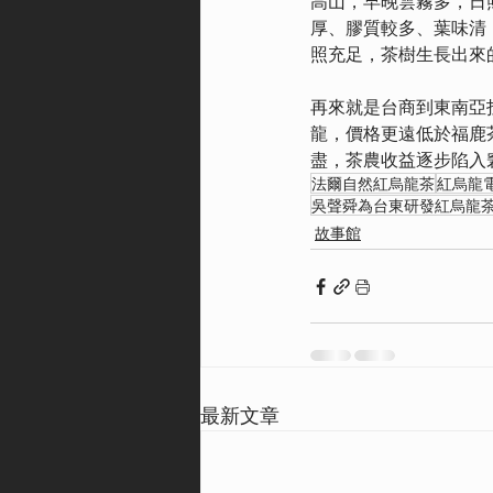
高山，早晚雲霧多，日
厚、膠質較多、葉味清
照充足，茶樹生長出來
再來就是台商到東南亞
龍，價格更遠低於福鹿
盡，茶農收益逐步陷入
法爾自然紅烏龍茶
紅烏龍
吳聲舜為台東研發紅烏龍
故事館
最新文章