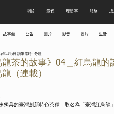
關於
章程
理監事
服務
成
故事館
公告
圖片
影音
圖片
生活
24年4月3日
讀畢需時 1 分鐘
烏龍茶的故事》04＿紅烏龍的
烏龍（連載）
 5 顆星）。
龍
味獨具的臺灣創新特色茶種，取名為「臺灣紅烏龍