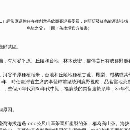
二）經常應邀擔任各種創意茶飲競賽評審委員，創新研發紅烏龍產製技術
烏龍之父」（圖／茶改場官方臉書）
鹿野茶區。
端，有河谷平原、丘陵和台地，林木茂密，據傳昔日有成群野鹿
，河谷平原種植稻米，台地和丘陵地種植甘蔗、鳳梨、柑橘或其他
71年，時任臺灣省主席的李登輝前總統到鹿野視察，品茗當地茶
」，整個70年代到80年代中期，福鹿茶的銷售達於頂峰，80年
個原因。
灣海拔超過1000公尺山區茶園所產製的茶，稱為高山茶。海拔1