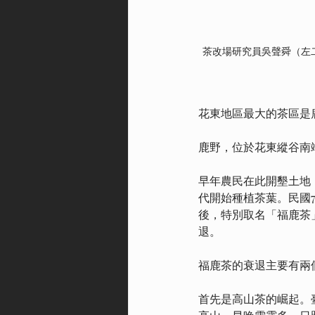
茶改場研究員吳聲舜（左
花東地區最大的茶區是
鹿野，位於花東縱谷南
早年農民在此開墾土地
代開始種植茶葉。民國
後，特別取名「福鹿茶
退。
福鹿茶的衰退主要有兩
首先是高山茶的崛起。臺